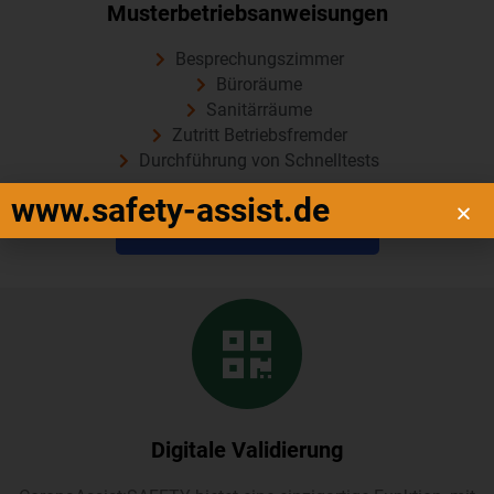
Musterbetriebsanweisungen
Besprechungszimmer
Büroräume
Sanitärräume
Zutritt Betriebsfremder
Durchführung von Schnelltests
www.safety-assist.de
KOSTENLOS BESTELLEN
Digitale Validierung