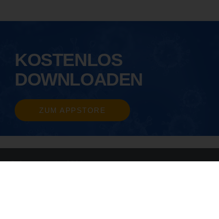
KOSTENLOS
DOWNLOADEN
ZUM APPSTORE
© CoronaAssist 2021
AGB
|
Datenschutz
Kontakt
|
Impressum